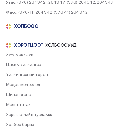
Утас: (976) 264942 , 264947
(976) 264942
,
264947
2022-07-29
Факс: (976-11) 264942
(976-11) 264942
cache
ХОЛБООС
2020-01-01
ХЭРЭГЦЭЭТ
ХОЛБООСУУД
Хууль эрх зүй
Цахим үйлчилгээ
Үйлчилгээний төрөл
Мэдээ мэдээлэл
Шилэн данс
Маягт татах
Хэрэглэгчийн тусламж
Холбоо барих