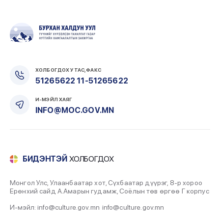
2022-07-29
ФРАНЦ УЛСАД ИХ ЭЗЭН ЧИНГИС ХААН,
МОНГОЛЫН ЭЗЭНТ ГҮРНИЙ ТУХАЙ
ҮЗЭСГЭЛЭН ГАРГАНА
2022-07-29
ХОЛБОГДОХ УТАС, ФАКС
“МОНГОЛ УРТЫН ДУУ ЛИМБЭДЭХ АРГА-
51265622 11-51265622
БИТҮҮ АМЬСГААНЫ УРЛАГ” СЭДЭВТ УЛСЫН
АНХДУГААР УРАЛДААН БОЛЛОО
И-МЭЙЛ ХАЯГ
2022-07-29
INFO@MOC.GOV.MN
ДЭНЖ ХОТОЙТОЛ НААДАХ МОНГОЛ
НААДАМ АЙСУЙ
2022-07-29
БИДЭНТЭЙ
ХОЛБОГДОХ
ОНЦЛОХ МЭДЭЭ “НҮҮДЭЛЧИН МОНГОЛ –
2022” СОЁЛЫН БИЕТ БУС ӨВИЙН ИХ НААДАМ
БОЛНО
Монгол Улс, Улаанбаатар хот, Сүхбаатар дүүрэг, 8-р хороо
Ерөнхий сайд А.Амарын гудамж, Соёлын төв өргөө Г корпус
2022-07-29
И-мэйл: info@culture.gov.mn
info@culture.gov.mn
Мэндчилгээ