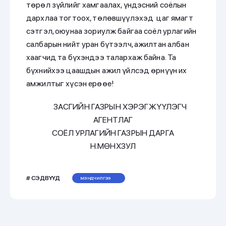
төрөл зүйлийг хамгаалах, үндэсний соёлын
дархлаа тогтоох, төлөвшүүлэхэд цаг ямагт
сэтгэл, оюунаа зориулж байгаа соёл урлагийн
салбарын нийт уран бүтээлч, ажилтан албан
хаагчид та бүхэндээ талархаж байна. Та
бүхнийхээ цаашдын ажил үйлсэд өрнүүн их
амжилтыг хүсэн ерөөе!
ЗАСГИЙН ГАЗРЫН ХЭРЭГЖҮҮЛЭГЧ
АГЕНТЛАГ
СОЁЛ УРЛАГИЙН ГАЗРЫН ДАРГА
Н.МӨНХЗУЛ
# СЭДВҮҮД
МЭНДЧИЛГЭЭ