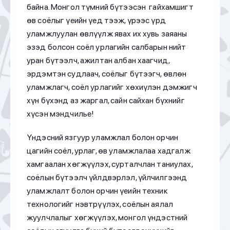
байна. Монгол түмний бүтээсэн гайхамшигт
өв соёлыг үеийн үед тээж, үрээс үрд
уламжлуулан өвлүүлж явах их хувь заяаны
эзэд болсон соёл урлагийн салбарын нийт
уран бүтээлч, ажилтан албан хаагчид,
эрдэмтэн судлаач, соёлыг бүтээгч, өвлөн
уламжлагч, соёл урлагийг хөхиүлэн дэмжигч
хүн бүхэнд аз жаргал, сайн сайхан бүхнийг
хүсэн мэндчилье!
Үндэсний язгуур уламжлал болон орчин
цагийн соёл, урлаг, өв уламжлалаа хадгалж
хамгаалан хөгжүүлэх, сурталчлан таниулах,
соёлын бүтээлч үйлдвэрлэл, үйлчилгээнд
уламжлалт болон орчин үеийн техник
технологийг нэвтрүүлэх, соёлын аялал
жуулчлалыг хөгжүүлэх, монгол үндэстний