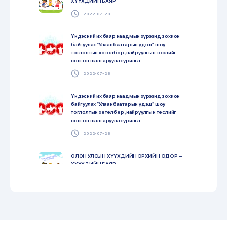
ХҮҮХДИЙН БАЯР
2022-07-29
Үндэсний их баяр наадмын хүрээнд зохион
байгуулах “Улаанбаатарын үдэш” шоу
тоглолтын хөтөлбөр , найруулгын төслийг
сонгон шалгаруулах урилга
2022-07-29
Үндэсний их баяр наадмын хүрээнд зохион
байгуулах “Улаанбаатарын үдэш” шоу
тоглолтын хөтөлбөр , найруулгын төслийг
сонгон шалгаруулах урилга
2022-07-29
ОЛОН УЛСЫН ХҮҮХДИЙН ЭРХИЙН ӨДӨР –
ХҮҮХДИЙН БАЯР
2022-07-29
“Үндэсний бичиг соёл, номын өдрүүд-2022”
арга хэмжээ “Илүү их уншъя” уриан дор улс
орон даяар эхэллээ