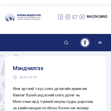
МН
EN
MNG
Мэндчилгээ
2022-07-31
Өнө эртний түүх, соёл, урлагийн арвин өв
баялаг бүхий үндэсний соёл, урлаг нь
Монголын ард түмний оюуны суурь дархлаа,
үе үеийн нандин холбоос болон хөгжсөөр