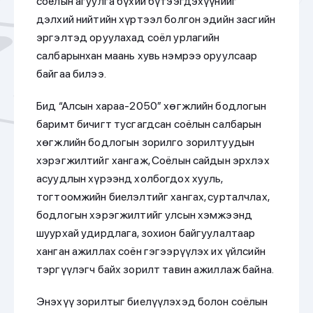
соёлын агуулга бүхий бүтээгдэхүүнийг
дэлхий нийтийн хүртээл болгон эдийн засгийн
эргэлтэд оруулахад соёл урлагийн
салбарынхан маань хувь нэмрээ оруулсаар
байгаа билээ.
Бид “Алсын хараа-2050” хөгжлийн бодлогын
баримт бичигт тусгагдсан соёлын салбарын
хөгжлийн бодлогын зорилго зорилтуудын
хэрэгжилтийг хангаж, Соёлын сайдын эрхлэх
асуудлын хүрээнд холбогдох хууль,
тогтоомжийн биелэлтийг хангах, сурталчлах,
бодлогын хэрэгжилтийг улсын хэмжээнд
шуурхай удирдлага, зохион байгуулалтаар
ханган ажиллах соён гэгээрүүлэх их үйлсийн
тэргүүлэгч байх зорилт тавин ажиллаж байна.
Энэхүү зорилтыг биелүүлэхэд болон соёлын