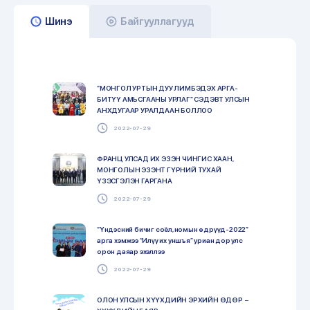
Шинэ
Байгууллагууд
“МОНГОЛ УРТЫН ДУУ ЛИМБЭДЭХ АРГА-
БИТҮҮ АМЬСГААНЫ УРЛАГ” СЭДЭВТ УЛСЫН
АНХДУГААР УРАЛДААН БОЛЛОО
2022-07-29
ФРАНЦ УЛСАД ИХ ЭЗЭН ЧИНГИС ХААН,
МОНГОЛЫН ЭЗЭНТ ГҮРНИЙ ТУХАЙ
ҮЗЭСГЭЛЭН ГАРГАНА
2022-07-29
“Үндэсний бичиг соёл, номын өдрүүд-2022”
арга хэмжээ “Илүү их уншъя” уриан дор улс
орон даяар эхэллээ
2022-07-29
ОЛОН УЛСЫН ХҮҮХДИЙН ЭРХИЙН ӨДӨР –