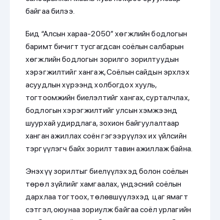
байгаа билээ.
Бид “Алсын хараа-2050” хөгжлийн бодлогын
баримт бичигт тусгагдсан соёлын салбарын
хөгжлийн бодлогын зорилго зорилтуудын
хэрэгжилтийг хангаж, Соёлын сайдын эрхлэх
асуудлын хүрээнд холбогдох хууль,
тогтоомжийн биелэлтийг хангах, сурталчлах,
бодлогын хэрэгжилтийг улсын хэмжээнд
шуурхай удирдлага, зохион байгуулалтаар
ханган ажиллах соён гэгээрүүлэх их үйлсийн
тэргүүлэгч байх зорилт тавин ажиллаж байна.
Энэхүү зорилтыг биелүүлэхэд болон соёлын
төрөл зүйлийг хамгаалах, үндэсний соёлын
дархлаа тогтоох, төлөвшүүлэхэд цаг ямагт
сэтгэл, оюунаа зориулж байгаа соёл урлагийн