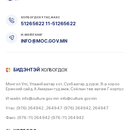
ФРАНЦ УЛСАД ИХ ЭЗЭН ЧИНГИС ХААН,
МОНГОЛЫН ЭЗЭНТ ГҮРНИЙ ТУХАЙ
ХОЛБОГДОХ УТАС, ФАКС
ҮЗЭСГЭЛЭН ГАРГАНА
51265622 11-51265622
2022-07-29
И-МЭЙЛ ХАЯГ
“МОНГОЛ УРТЫН ДУУ ЛИМБЭДЭХ АРГА-
INFO@MOC.GOV.MN
БИТҮҮ АМЬСГААНЫ УРЛАГ” СЭДЭВТ УЛСЫН
АНХДУГААР УРАЛДААН БОЛЛОО
2022-07-29
БИДЭНТЭЙ
ХОЛБОГДОХ
ДЭНЖ ХОТОЙТОЛ НААДАХ МОНГОЛ
НААДАМ АЙСУЙ
2022-07-29
Монгол Улс, Улаанбаатар хот, Сүхбаатар дүүрэг, 8-р хороо
Ерөнхий сайд А.Амарын гудамж, Соёлын төв өргөө Г корпус
ОНЦЛОХ МЭДЭЭ “НҮҮДЭЛЧИН МОНГОЛ –
И-мэйл: info@culture.gov.mn
info@culture.gov.mn
2022” СОЁЛЫН БИЕТ БУС ӨВИЙН ИХ НААДАМ
БОЛНО
Утас: (976) 264942 , 264947
(976) 264942
,
264947
2022-07-29
Факс: (976-11) 264942
(976-11) 264942
cache