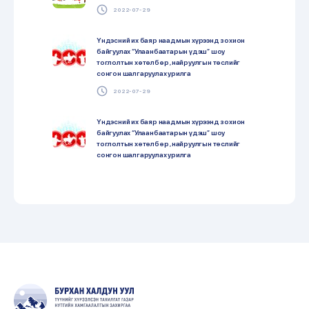
2022-07-29
Үндэсний их баяр наадмын хүрээнд зохион
байгуулах “Улаанбаатарын үдэш” шоу
тоглолтын хөтөлбөр , найруулгын төслийг
сонгон шалгаруулах урилга
2022-07-29
Үндэсний их баяр наадмын хүрээнд зохион
байгуулах “Улаанбаатарын үдэш” шоу
тоглолтын хөтөлбөр , найруулгын төслийг
сонгон шалгаруулах урилга
2022-07-29
ОЛОН УЛСЫН ХҮҮХДИЙН ЭРХИЙН ӨДӨР –
ХҮҮХДИЙН БАЯР
2022-07-29
“Үндэсний бичиг соёл, номын өдрүүд-2022”
арга хэмжээ “Илүү их уншъя” уриан дор улс
орон даяар эхэллээ
2022-07-29