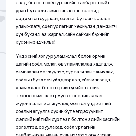
эзэд болсон соёл урлагийн салбарын нийт
уран бүтээлч, ажилтан албан хаагчид,
эрдэмтэн судлаач, соёлыг бүтээгч, өвлөн
уламжлагч, соёл урлагийг хөхиүлэн дэмжигч
хүн бүхэнд аз жаргал, сайн сайхан бүхнийг
хүсэн мэндчилье!
Үндэсний язгуур уламжлал болон орчин
цагийн соёл, урлаг, өв уламжлалаа хадгалж
хамгаалан хөгжүүлэх, сурталчлан таниулах,
соёлын бүтээлч үйлдвэрлэл, үйлчилгээнд
уламжлалт болон орчин үеийн техник
технологийг нэвтрүүлэх, соёлын аялал
жуулчлалыг хөгжүүлэх, монгол үндэстний
соёлын агуулга бүхий бүтээгдэхүүнийг
дэлхий нийтийн хүртээл болгон эдийн засгийн
эргэлтэд оруулахад соёл урлагийн
салбарынхан маань хувь нэмрээ оруулсаар