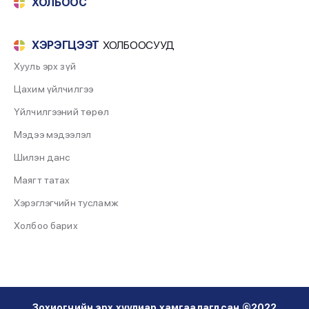
ХОЛБООС
2020-01-01
ХЭРЭГЦЭЭТ
ХОЛБООСУУД
Хууль эрх зүй
Цахим үйлчилгээ
Үйлчилгээний төрөл
Мэдээ мэдээлэл
Шилэн данс
Маягт татах
Хэрэглэгчийн тусламж
Холбоо барих
Зохиогчийн эрх хуулиар хамгаалагдсан ©2022