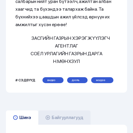
салбарын нийт уран бүтээлч, ажилтан албан
хаагчид та бүхэндээ талархаж байна. Та
бүхнийхээ цаашдын ажил үйлсэд өрнүүн их
амжилтыг хүсэн ерөөе!
ЗАСГИЙН ГАЗРЫН ХЭРЭГЖҮҮЛЭГЧ
АГЕНТЛАГ
СОЁЛ УРЛАГИЙН ГАЗРЫН ДАРГА
Н.МӨНХЗУЛ
# СЭДВҮҮД
ВИДЕО
ДУУРЬ
МЭДЭЭ
Шинэ
Байгууллагууд