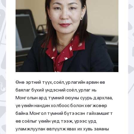
Өнө эртний түүх, соёл, урлагийн арвин өв
баялаг бүхий үндэсний соёл, урлаг нь
Монголын ард түмний оюуны суурь дархлаа,
үе үеийн нандин холбоос болон хөгжсөөр
байна. Монгол түмний бүтээсэн гайхамшигт
өв соёлыг үеийн үед тээж, үрээс үрд
уламжлуулан өвлүүлж явах их хувь заяаны