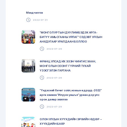
Мэндчилгээ
2022-07-31
“МОНГОЛ УРТЫН ДУУ ЛИМБЭДЭХ АРГА-
БИТҮҮ АМЬСГААНЫ УРЛАГ” СЭДЭВТ УЛСЫН
АНХДУГААР УРАЛДААН БОЛЛОО
2022-07-29
ФРАНЦ УЛСАД ИХ ЭЗЭН ЧИНГИС ХААН,
МОНГОЛЫН ЭЗЭНТ ГҮРНИЙ ТУХАЙ
ҮЗЭСГЭЛЭН ГАРГАНА
2022-07-29
“Үндэсний бичиг соёл, номын өдрүүд-2022”
арга хэмжээ “Илүү их уншъя” уриан дор улс
орон даяар эхэллээ
2022-07-29
ОЛОН УЛСЫН ХҮҮХДИЙН ЭРХИЙН ӨДӨР –
ХҮҮХДИЙН БАЯР